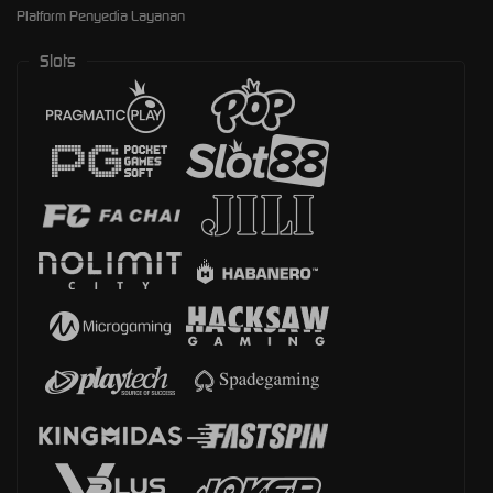
Platform Penyedia Layanan
Slots