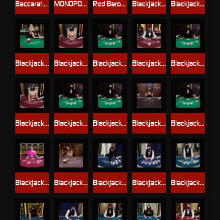
Baccarat_Squeeze
MONOPOLY Roll'em
Red Baron RNG
Blackjack_B
Blackjack_C
Blackjack_D
Blackjack_Diamond_VIP
Blackjack_E
Blackjack_Fortune_VIP
Blackjack_G
Blackjack_Grand_VIP
Blackjack_H
Blackjack_I
Blackjack_Infinite
Blackjack_J
Blackjack_Party
Blackjack_Platinum_VIP
Blackjack_Silver_1
Blackjack_Silver_2
Blackjack_Silver_3