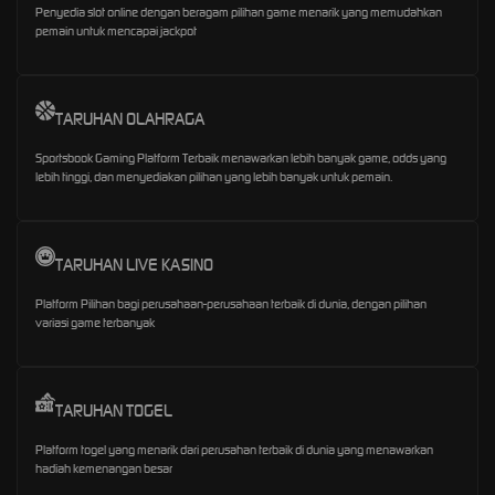
Penyedia slot online dengan beragam pilihan game menarik yang memudahkan
pemain untuk mencapai jackpot
TARUHAN OLAHRAGA
Sportsbook Gaming Platform Terbaik menawarkan lebih banyak game, odds yang
lebih tinggi, dan menyediakan pilihan yang lebih banyak untuk pemain.
TARUHAN LIVE KASINO
Platform Pilihan bagi perusahaan-perusahaan terbaik di dunia, dengan pilihan
variasi game terbanyak
TARUHAN TOGEL
Platform togel yang menarik dari perusahan terbaik di dunia yang menawarkan
hadiah kemenangan besar