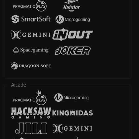
Arcade