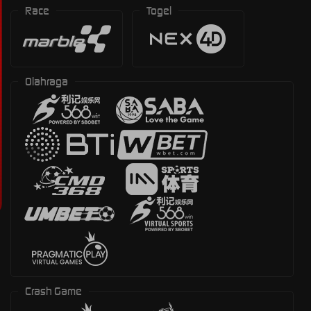
Race
Togel
Olahraga
Crash Game