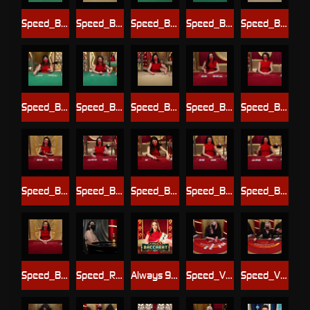
Speed_Baccarat_C
Speed_Baccarat_D
Speed_Baccarat_E
Speed_Baccarat_F
Speed_Baccarat_G
Speed_Baccarat_H
Speed_Baccarat_I
Speed_Baccarat_J
Speed_Baccarat_k
Speed_Baccarat_L
Speed_Baccarat_N
Speed_Baccarat_O
Speed_Baccarat_P
Speed_Baccarat_Q
Speed_Baccarat_R
Speed_Baccarat_S
Speed_Roulette
Always 9 Baccarat
Speed_VIP_Blackjack_A
Speed_VIP_Blackjack_B