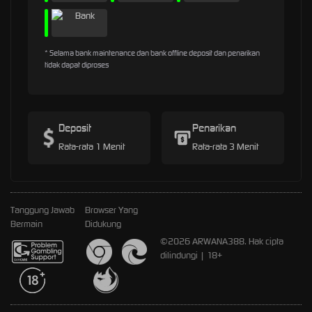
* Selama bank maintenance dan bank offline deposit dan penarikan
tidak dapat diproses
Deposit
Penarikan
Rata-rata 1 Menit
Rata-rata 3 Menit
Tanggung Jawab
Browser Yang
Bermain
Didukung
©2026 ARWANA388. Hak cipta
dilindungi | 18+