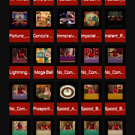
Fortune_Wheel
Gonzo's Treasure Map
Immersive_Roulette
Imperial Quest
Instant_Roulette
Lightning_Baccarat
Mega Ball
No_Comm_Baccarat
No_Comm_Speed_Baccarat_A
No_Comm_Speed_Baccarat_B
No_Comm_Speed_Baccarat_C
Prosperity Tree Baccarat
Speed_Auto_Roulette
Speed_Baccarat_A
Speed_Baccarat_B