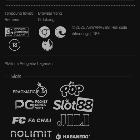
Tanggung Jawab
Browser Yang
Bermain
Didukung
©2026 ARWANA388. Hak cipta
dilindungi | 18+
Platform Penyedia Layanan
Slots