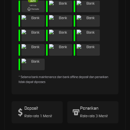
* Selama bank maintenance dan bank offline deposit dan penarikan
tidak dapat diproses
Deposit
Penarikan
Rata-rata 1 Menit
Rata-rata 3 Menit