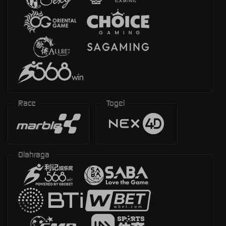
Race
Togel
Olahraga