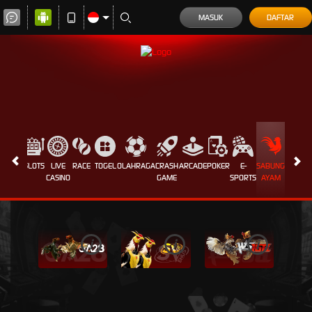
MASUK
DAFTAR
HOT
SLOTS
LIVE
RACE
TOGEL
OLAHRAGA
CRASH
ARCADE
POKER
E-
SABUNG
PROMOS
GAMES
CASINO
GAME
SPORTS
AYAM
i
i
i