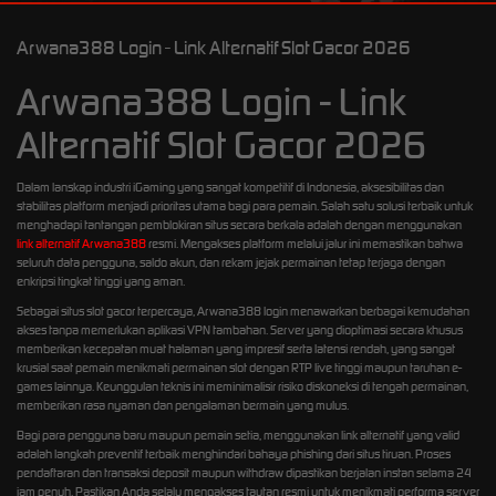
Arwana388 Login - Link Alternatif Slot Gacor 2026
Arwana388 Login - Link
Alternatif Slot Gacor 2026
Dalam lanskap industri iGaming yang sangat kompetitif di Indonesia, aksesibilitas dan
stabilitas platform menjadi prioritas utama bagi para pemain. Salah satu solusi terbaik untuk
menghadapi tantangan pemblokiran situs secara berkala adalah dengan menggunakan
link alternatif Arwana388
resmi. Mengakses platform melalui jalur ini memastikan bahwa
seluruh data pengguna, saldo akun, dan rekam jejak permainan tetap terjaga dengan
enkripsi tingkat tinggi yang aman.
Sebagai situs slot gacor terpercaya, Arwana388 login menawarkan berbagai kemudahan
akses tanpa memerlukan aplikasi VPN tambahan. Server yang dioptimasi secara khusus
memberikan kecepatan muat halaman yang impresif serta latensi rendah, yang sangat
krusial saat pemain menikmati permainan slot dengan RTP live tinggi maupun taruhan e-
games lainnya. Keunggulan teknis ini meminimalisir risiko diskoneksi di tengah permainan,
memberikan rasa nyaman dan pengalaman bermain yang mulus.
Bagi para pengguna baru maupun pemain setia, menggunakan link alternatif yang valid
adalah langkah preventif terbaik menghindari bahaya phishing dari situs tiruan. Proses
pendaftaran dan transaksi deposit maupun withdraw dipastikan berjalan instan selama 24
jam penuh. Pastikan Anda selalu mengakses tautan resmi untuk menikmati performa server