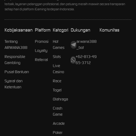
terbaik, layanan pelanggan profesional, dan peluang meraih maxwin secara transparan
setiap hari di platform iGaming terdepan Indonesia.
Kebijaksanaan
Platform
Kategori
Dukungan
Komunitas
Tentang
Promosi
Hot
arwana388
ARWANA388
Games
_bot
Loyalty
Responsible
Slots
+62-813-49
Referral
Gambling
65-3712
Live
Pusat Bantuan
Casino
Syarat dan
Race
Ketentuan
Togel
Olahraga
Crash
Game
Arcade
Poker