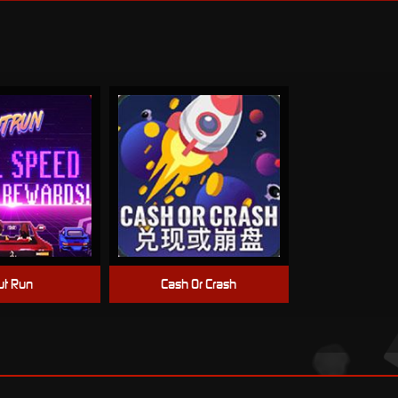
ut Run
Cash Or Crash