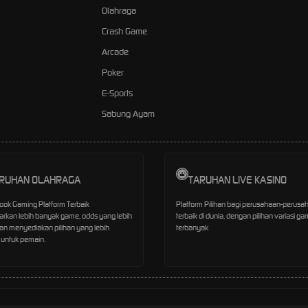
Olahraga
Crash Game
Arcade
Poker
E-Sports
Sabung Ayam
RUHAN OLAHRAGA
TARUHAN LIVE KASINO
ook Gaming Platform Terbaik
Platform Pilihan bagi perusahaan-perusa
kan lebih banyak game, odds yang lebih
terbaik di dunia, dengan pilihan variasi g
 dan menyediakan pilihan yang lebih
terbanyak
untuk pemain.