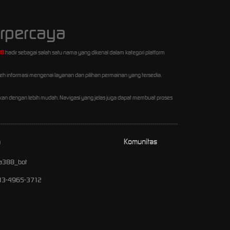
rpercaya
88
hadir sebagai salah satu nama yang dikenal dalam kategori platform
 informasi mengenai layanan dan pilihan permainan yang tersedia.
 dengan lebih mudah. Navigasi yang jelas juga dapat membuat proses
n
Komunitas
a388_bot
13-4965-3712