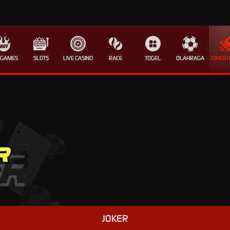
 GAMES
SLOTS
LIVE CASINO
RACE
TOGEL
OLAHRAGA
CRASH
JOKER