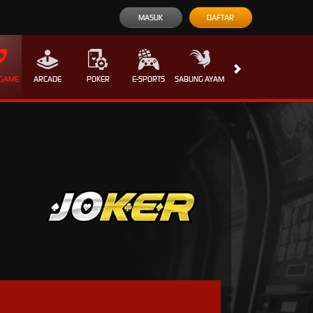
MASUK
DAFTAR
 GAME
ARCADE
POKER
E-SPORTS
SABUNG AYAM
PROMOSI