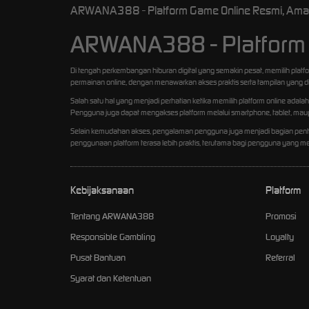
ARWANA388 - Platform Game Online Resmi, Ama
ARWANA388 - Platform 
Di tengah perkembangan hiburan digital yang semakin pesat, memilih pla
permainan online, dengan menawarkan akses praktis serta tampilan yang d
Salah satu hal yang menjadi perhatian ketika memilih platform online a
Pengguna juga dapat mengakses platform melalui smartphone, tablet, maupu
Selain kemudahan akses, pengalaman pengguna juga menjadi bagian pen
penggunaan platform terasa lebih praktis, terutama bagi pengguna yang 
Kebijaksanaan
Platform
Tentang ARWANA388
Promosi
Responsible Gambling
Loyalty
Pusat Bantuan
Referral
Syarat dan Ketentuan