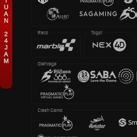
BANTUAN 24JAM
Race
Togel
Olahraga
Crash Game