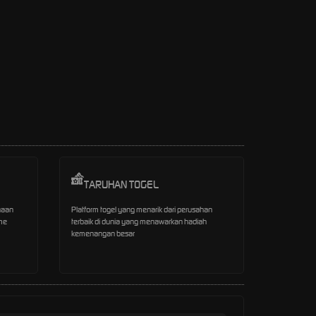
TARUHAN TOGEL
haan
Platform togel yang menarik dari perusahan
ame
terbaik di dunia yang menawarkan hadiah
kemenangan besar