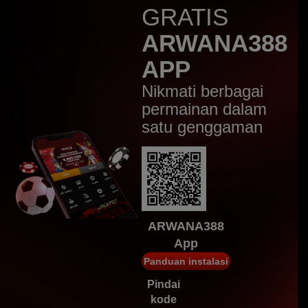
GRATIS
Scatter
ARWANA388
APP
Nikmati berbagai
permainan dalam
satu genggaman
ARWANA388
App
Panduan instalasi
Pindai
kode