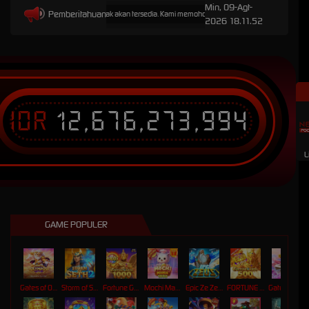
Min, 09-Agt-
Pemberitahuan
 Virtual Sports permainan tidak akan tersedia. Kami memohon maaf atas ketidaknyamanan yang m
2026 18.11.52
IDR
12,676,273,994
L
GAME POPULER
Gates of Olympus POP
Storm of Seth 2
Fortune Garuda 1000
Mochi Mania 1000
Epic Ze Zeus
FORTUNE GARUDA 500
Gates of Olympus Roulette