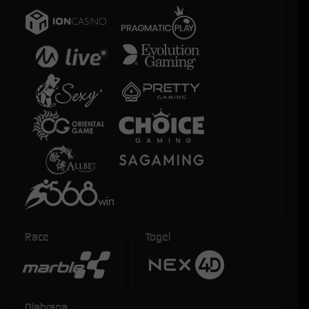
Race
Togel
Olahraga