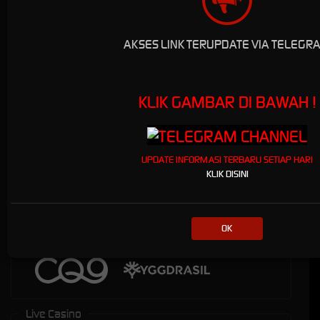
AKSES LINK TERUPDATE VIA TELEGR
KLIK GAMBAR DI BAWAH !
UPDATE INFORMASI TERBARU SETIAP HARI
KLIK DISINI
OK
Live Casino