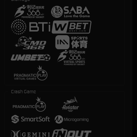
Crash Game