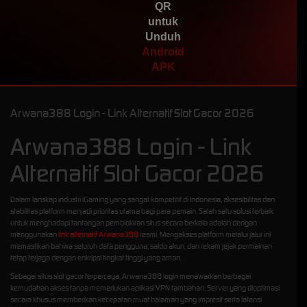
QR
untuk
Unduh
Android
APK
Arwana388 Login - Link Alternatif Slot Gacor 2026
Arwana388 Login - Link
Alternatif Slot Gacor 2026
Dalam lanskap industri iGaming yang sangat kompetitif di Indonesia, aksesibilitas dan
stabilitas platform menjadi prioritas utama bagi para pemain. Salah satu solusi terbaik
untuk menghadapi tantangan pemblokiran situs secara berkala adalah dengan
menggunakan
link alternatif Arwana388
resmi. Mengakses platform melalui jalur ini
memastikan bahwa seluruh data pengguna, saldo akun, dan rekam jejak permainan
tetap terjaga dengan enkripsi tingkat tinggi yang aman.
Sebagai situs slot gacor terpercaya, Arwana388 login menawarkan berbagai
kemudahan akses tanpa memerlukan aplikasi VPN tambahan. Server yang dioptimasi
secara khusus memberikan kecepatan muat halaman yang impresif serta latensi