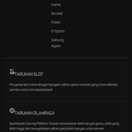
Game
Arcade
Poker
E-Sports
Sabung
Ayam
TARUHAN SLOT
Penyedia slot online dengan beragam pilihan game menarik yang memudahkan
pemain untuk mencapai jackpot
TARUHAN OLAHRAGA
Sportsbook Gaming Platform Terbaik menawarkan lebih banyak game, odds yang
lebih tinggi, dan menyediakan pilihan yang lebih banyak untuk pemain.