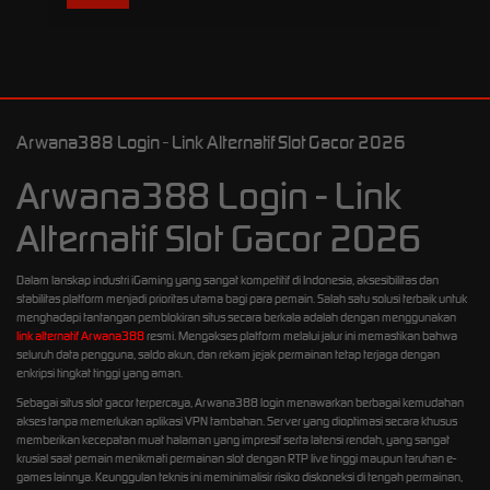
Arwana388 Login - Link Alternatif Slot Gacor 2026
Arwana388 Login - Link
Alternatif Slot Gacor 2026
Dalam lanskap industri iGaming yang sangat kompetitif di Indonesia, aksesibilitas dan
stabilitas platform menjadi prioritas utama bagi para pemain. Salah satu solusi terbaik untuk
menghadapi tantangan pemblokiran situs secara berkala adalah dengan menggunakan
link alternatif Arwana388
resmi. Mengakses platform melalui jalur ini memastikan bahwa
seluruh data pengguna, saldo akun, dan rekam jejak permainan tetap terjaga dengan
enkripsi tingkat tinggi yang aman.
Sebagai situs slot gacor terpercaya, Arwana388 login menawarkan berbagai kemudahan
akses tanpa memerlukan aplikasi VPN tambahan. Server yang dioptimasi secara khusus
memberikan kecepatan muat halaman yang impresif serta latensi rendah, yang sangat
krusial saat pemain menikmati permainan slot dengan RTP live tinggi maupun taruhan e-
games lainnya. Keunggulan teknis ini meminimalisir risiko diskoneksi di tengah permainan,