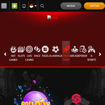
MASUK
DAFTAR
HOT
SLOTS
LIVE
RACE
TOGEL
OLAHRAGA
CRASH
ARCADE
POKER
E-
SABUN
GAMES
CASINO
GAME
SPORTS
AYAM