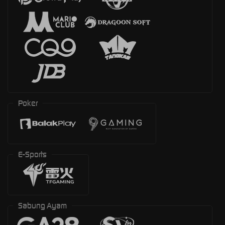
Poker
E-Sports
Sabung Ayam