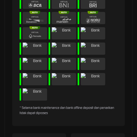
* Selama bank maintenance dan bank offline deposit dan penarikan
tidak dapat diproses