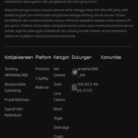
memberikan rasa nyaman dan pengalaman bermain yang mulus.
Bagi para pengguna baru maupun pemain setia, menggunakan link alternatif yang valid
adalah langkah preventif terbaik menghindari bahaya phishing dari situs tiruan. Proses
pendaftaran dan transaksi deposit maupun withdraw dipastikan berjalan instan selama 24
jam penuh. Pastikan Anda selalu mengakses tautan resmi untuk menikmati performa server
terbaik, layanan pelanggan profesional, dan peluang meraih maxwin secara transparan
setiap hari di platform iGaming terdepan Indonesia.
Kebijaksanaan
Platform
Kategori
Dukungan
Komunitas
Tentang
Promosi
Hot
arwana388
ARWANA388
Games
_bot
Loyalty
Responsible
Slots
+62-813-49
Referral
Gambling
65-3712
Live
Pusat Bantuan
Casino
Syarat dan
Race
Ketentuan
Togel
Olahraga
Crash