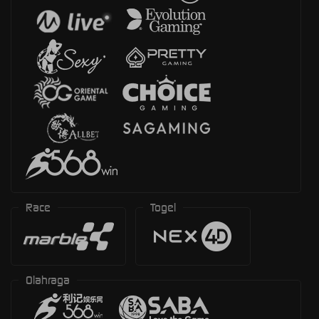
Race
Togel
Olahraga