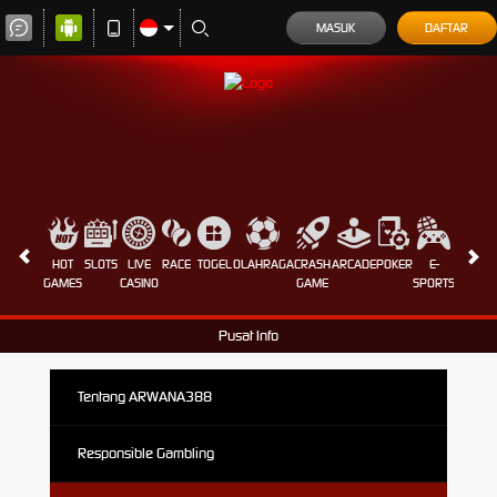
MASUK
DAFTAR
HOT
SLOTS
LIVE
RACE
TOGEL
OLAHRAGA
CRASH
ARCADE
POKER
E-
SABUN
GAMES
CASINO
GAME
SPORTS
AYAM
Pusat Info
Tentang ARWANA388
Responsible Gambling