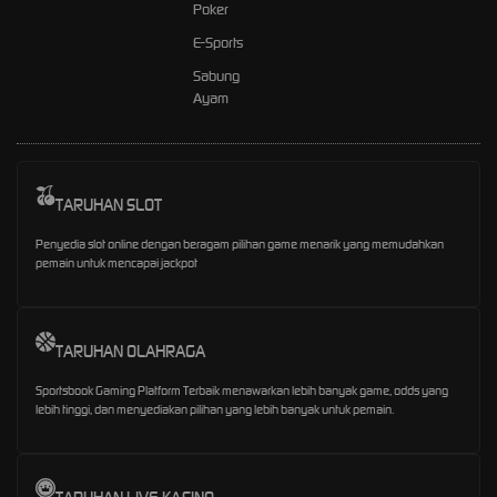
Poker
E-Sports
Sabung
Ayam
TARUHAN SLOT
Penyedia slot online dengan beragam pilihan game menarik yang memudahkan
pemain untuk mencapai jackpot
TARUHAN OLAHRAGA
Sportsbook Gaming Platform Terbaik menawarkan lebih banyak game, odds yang
lebih tinggi, dan menyediakan pilihan yang lebih banyak untuk pemain.