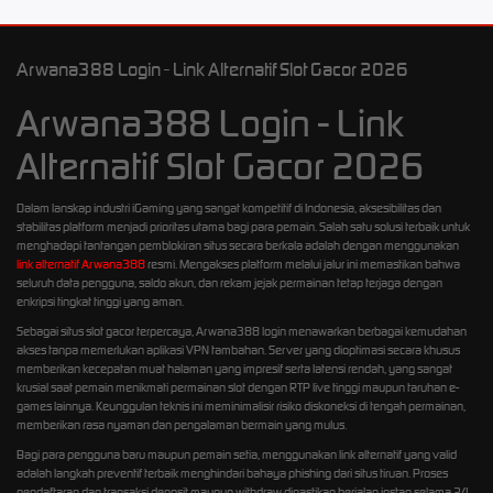
Arwana388 Login - Link Alternatif Slot Gacor 2026
Arwana388 Login - Link
Alternatif Slot Gacor 2026
Dalam lanskap industri iGaming yang sangat kompetitif di Indonesia, aksesibilitas dan
stabilitas platform menjadi prioritas utama bagi para pemain. Salah satu solusi terbaik untuk
menghadapi tantangan pemblokiran situs secara berkala adalah dengan menggunakan
link alternatif Arwana388
resmi. Mengakses platform melalui jalur ini memastikan bahwa
seluruh data pengguna, saldo akun, dan rekam jejak permainan tetap terjaga dengan
enkripsi tingkat tinggi yang aman.
Sebagai situs slot gacor terpercaya, Arwana388 login menawarkan berbagai kemudahan
akses tanpa memerlukan aplikasi VPN tambahan. Server yang dioptimasi secara khusus
memberikan kecepatan muat halaman yang impresif serta latensi rendah, yang sangat
krusial saat pemain menikmati permainan slot dengan RTP live tinggi maupun taruhan e-
games lainnya. Keunggulan teknis ini meminimalisir risiko diskoneksi di tengah permainan,
memberikan rasa nyaman dan pengalaman bermain yang mulus.
Bagi para pengguna baru maupun pemain setia, menggunakan link alternatif yang valid
adalah langkah preventif terbaik menghindari bahaya phishing dari situs tiruan. Proses
pendaftaran dan transaksi deposit maupun withdraw dipastikan berjalan instan selama 24