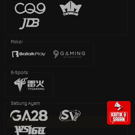
Poker
E-Sports
Sabung Ayam