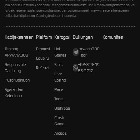
jam penuh. Pastikan Anda selalu mengakses tautan resmi untuk menikmati performa server
terbaik, layanan pelanggan profesional, dan peluang meraih maxwin secara transparan
setiap hari di platform iGaming terdepan Indonesia.
Kebijaksanaan
Platform
Kategori
Dukungan
Komunitas
Tentang
Promosi
Hot
arwana388
ARWANA388
Games
_bot
Loyalty
Responsible
Slots
+62-813-49
Referral
Gambling
65-3712
Live
Pusat Bantuan
Casino
Syarat dan
Race
Ketentuan
Togel
Olahraga
Crash
Game
Arcade