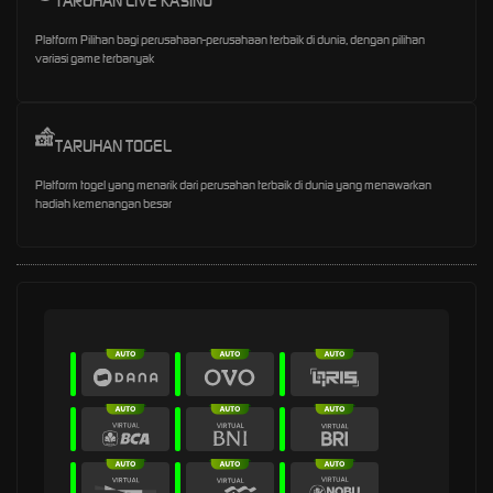
TARUHAN LIVE KASINO
Platform Pilihan bagi perusahaan-perusahaan terbaik di dunia, dengan pilihan
variasi game terbanyak
TARUHAN TOGEL
Platform togel yang menarik dari perusahan terbaik di dunia yang menawarkan
hadiah kemenangan besar