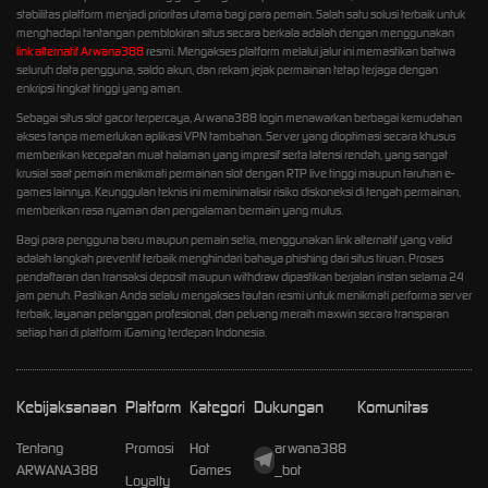
stabilitas platform menjadi prioritas utama bagi para pemain. Salah satu solusi terbaik untuk
menghadapi tantangan pemblokiran situs secara berkala adalah dengan menggunakan
link alternatif Arwana388
resmi. Mengakses platform melalui jalur ini memastikan bahwa
seluruh data pengguna, saldo akun, dan rekam jejak permainan tetap terjaga dengan
enkripsi tingkat tinggi yang aman.
Sebagai situs slot gacor terpercaya, Arwana388 login menawarkan berbagai kemudahan
akses tanpa memerlukan aplikasi VPN tambahan. Server yang dioptimasi secara khusus
memberikan kecepatan muat halaman yang impresif serta latensi rendah, yang sangat
krusial saat pemain menikmati permainan slot dengan RTP live tinggi maupun taruhan e-
games lainnya. Keunggulan teknis ini meminimalisir risiko diskoneksi di tengah permainan,
memberikan rasa nyaman dan pengalaman bermain yang mulus.
Bagi para pengguna baru maupun pemain setia, menggunakan link alternatif yang valid
adalah langkah preventif terbaik menghindari bahaya phishing dari situs tiruan. Proses
pendaftaran dan transaksi deposit maupun withdraw dipastikan berjalan instan selama 24
jam penuh. Pastikan Anda selalu mengakses tautan resmi untuk menikmati performa server
terbaik, layanan pelanggan profesional, dan peluang meraih maxwin secara transparan
setiap hari di platform iGaming terdepan Indonesia.
Kebijaksanaan
Platform
Kategori
Dukungan
Komunitas
Tentang
Promosi
Hot
arwana388
ARWANA388
Games
_bot
Loyalty