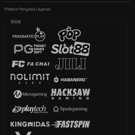
Platform Penyedia Layanan
Slots