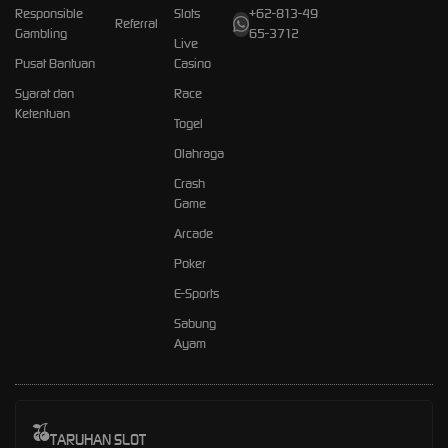
Responsible
Slots
+62-813-49
Referral
Gambling
65-3712
Live
Pusat Bantuan
Casino
Syarat dan
Race
Ketentuan
Togel
Olahraga
Crash
Game
Arcade
Poker
E-Sports
Sabung
Ayam
TARUHAN SLOT