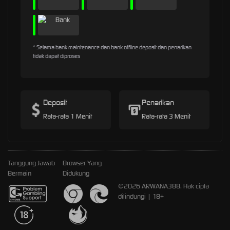
* Selama bank maintenance dan bank offline deposit dan penarikan
tidak dapat diproses
Deposit
Penarikan
Rata-rata 1 Menit
Rata-rata 3 Menit
Tanggung Jawab
Browser Yang
Bermain
Didukung
©2026 ARWANA388. Hak cipta
dilindungi | 18+