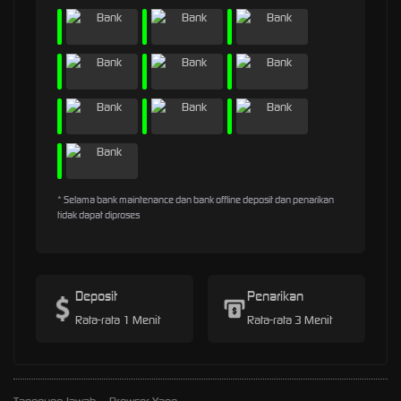
* Selama bank maintenance dan bank offline deposit dan penarikan
tidak dapat diproses
Deposit
Penarikan
Rata-rata 1 Menit
Rata-rata 3 Menit