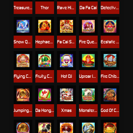
Treasure of Seti
Thor
Rave High
Da Fa Cai
Detective Dee
Snow Queen
Hephaestus
Fa Cai Shen
Fire Queen2
Ecstatic Circus
Flying Cai Shen
Fruity Carnival
Hot DJ
Uproar In Heaven
Fire Chibi 2
Jumping Mobile
Da Hong Zhong
Xmas
Monster Hunter
God Of Chess