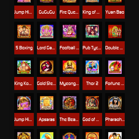
Jump Higher
GuGuGu
Fire Queen
King of Atlantis
Yuan Bao
5 Boxing
Lord Ganesha
Football Baby
Pub Tycoon
Double Happiness
King Kong Shake
Gold Stealer
Myeong-ryang
Thor 2
Fortune Dragon
Jump Higher Mobile
Apsaras
The Beast War
God of War M
Pharaoh's Gold