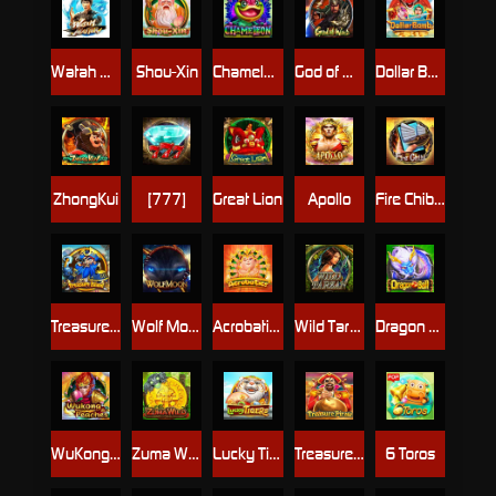
Watah Master
Shou-Xin
Chameleon
God of War
Dollar Bomb
ZhongKui
[777]
Great Lion
Apollo
Fire Chibi M
Treasure Island
Wolf Moon
Acrobatics
Wild Tarzan
Dragon Ball
WuKong&Peaches
Zuma Wild
Lucky Tigers
Treasure Pirate
6 Toros