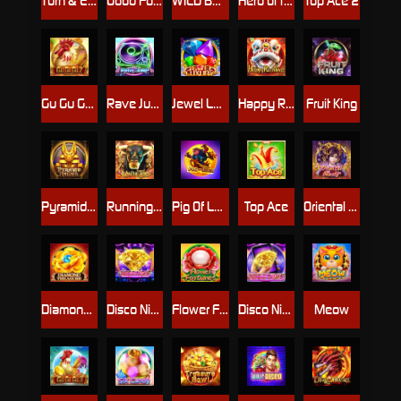
Turn & Earn
Good Fortune M
WILD BOUNTY 2
Hero of the 3 Kingdoms - Cao Cao
Top Ace 2
Gu Gu Gu2
Rave Jump
Jewel Luxury
Happy Rich Year
Fruit King
Pyramid Raider
Running Toro
Pig Of Luck
Top Ace
Oriental Beauty
Diamond Treasure
Disco Night
Flower Fortunes
Disco Night M
Meow