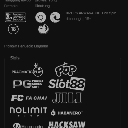
Tanggung Jawab
Browser Yang
Bermain
Didukung
©2026 ARWANA388. Hak cipta
dilindungi | 18+
Platform Penyedia Layanan
Slots