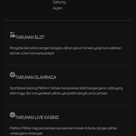
Sabung
Ayam
TARUHAN SLOT
Penyedia slot online dengan beragam pilihan game menarik yang memudahkan
pemain untuk mencapai jackpot
TARUHAN OLAHRAGA
Sportsbook Gaming Platform Terbaik menawarkan lebih banyak game, odds yang
lebih tinggi, dan menyediakan pilihan yang lebih banyak untuk pemain.
TARUHAN LIVE KASINO
Platform Pilihan bagi perusahaan-perusahaan terbaik di dunia, dengan pilihan
variasi game terbanyak