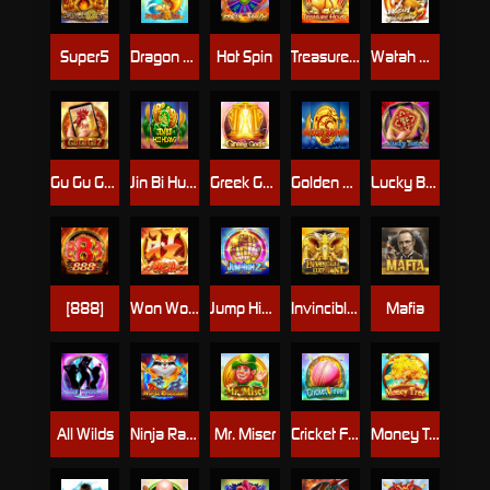
Super5
Dragon Koi
Hot Spin
Treasure House
Watah Master 2
Gu Gu Gu 2 M
Jin Bi Hui Huang
Greek Gods
Golden Dragon Club
Lucky Bats M
[888]
Won Won Won
Jump High 2
Invincible Elephant
Mafia
All Wilds
Ninja Raccoon
Mr. Miser
Cricket Fever
Money Tree