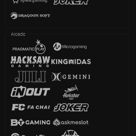
Arcade