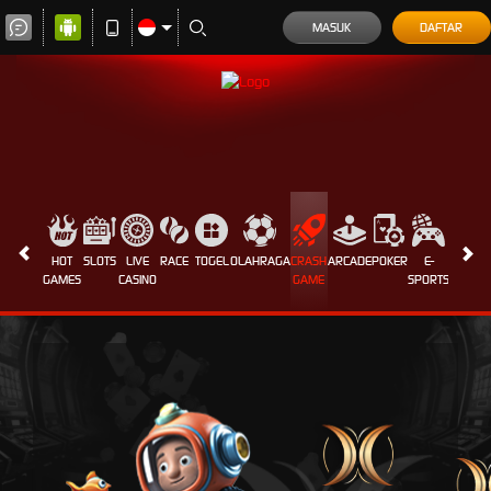
MASUK
DAFTAR
HOT
SLOTS
LIVE
RACE
TOGEL
OLAHRAGA
CRASH
ARCADE
POKER
E-
SABUN
GAMES
CASINO
GAME
SPORTS
AYAM