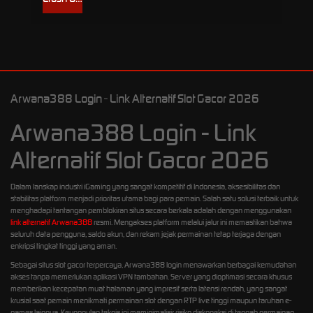
Arwana388 Login - Link Alternatif Slot Gacor 2026
Arwana388 Login - Link
Alternatif Slot Gacor 2026
Dalam lanskap industri iGaming yang sangat kompetitif di Indonesia, aksesibilitas dan
stabilitas platform menjadi prioritas utama bagi para pemain. Salah satu solusi terbaik untuk
menghadapi tantangan pemblokiran situs secara berkala adalah dengan menggunakan
link alternatif Arwana388
resmi. Mengakses platform melalui jalur ini memastikan bahwa
seluruh data pengguna, saldo akun, dan rekam jejak permainan tetap terjaga dengan
enkripsi tingkat tinggi yang aman.
Sebagai situs slot gacor terpercaya, Arwana388 login menawarkan berbagai kemudahan
akses tanpa memerlukan aplikasi VPN tambahan. Server yang dioptimasi secara khusus
memberikan kecepatan muat halaman yang impresif serta latensi rendah, yang sangat
krusial saat pemain menikmati permainan slot dengan RTP live tinggi maupun taruhan e-
games lainnya. Keunggulan teknis ini meminimalisir risiko diskoneksi di tengah permainan,