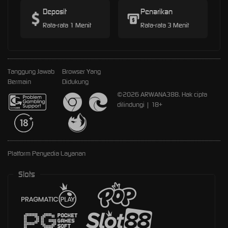
Deposit
Penarikan
Rata-rata 1 Menit
Rata-rata 3 Menit
Tanggung Jawab
Browser Yang
Bermain
Didukung
©2026 ARWANA388. Hak cipta
dilindungi | 18+
Platform Penyedia Layanan
Slots