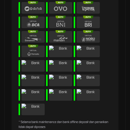
* Selama bank maintenance dan bank offline deposit dan penarikan
tidak dapat diproses