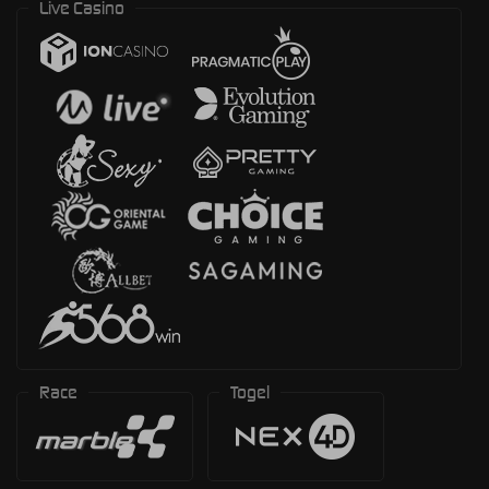
Live Casino
Race
Togel