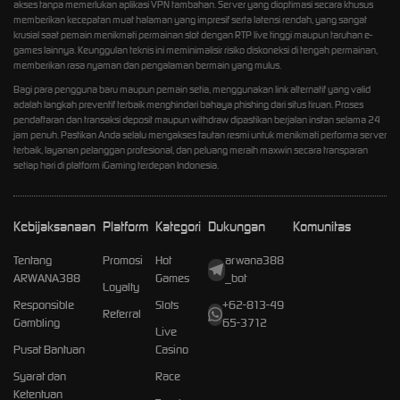
akses tanpa memerlukan aplikasi VPN tambahan. Server yang dioptimasi secara khusus
memberikan kecepatan muat halaman yang impresif serta latensi rendah, yang sangat
krusial saat pemain menikmati permainan slot dengan RTP live tinggi maupun taruhan e-
games lainnya. Keunggulan teknis ini meminimalisir risiko diskoneksi di tengah permainan,
memberikan rasa nyaman dan pengalaman bermain yang mulus.
Bagi para pengguna baru maupun pemain setia, menggunakan link alternatif yang valid
adalah langkah preventif terbaik menghindari bahaya phishing dari situs tiruan. Proses
pendaftaran dan transaksi deposit maupun withdraw dipastikan berjalan instan selama 24
jam penuh. Pastikan Anda selalu mengakses tautan resmi untuk menikmati performa server
terbaik, layanan pelanggan profesional, dan peluang meraih maxwin secara transparan
setiap hari di platform iGaming terdepan Indonesia.
Kebijaksanaan
Platform
Kategori
Dukungan
Komunitas
Tentang
Promosi
Hot
arwana388
ARWANA388
Games
_bot
Loyalty
Responsible
Slots
+62-813-49
Referral
Gambling
65-3712
Live
Pusat Bantuan
Casino
Syarat dan
Race
Ketentuan